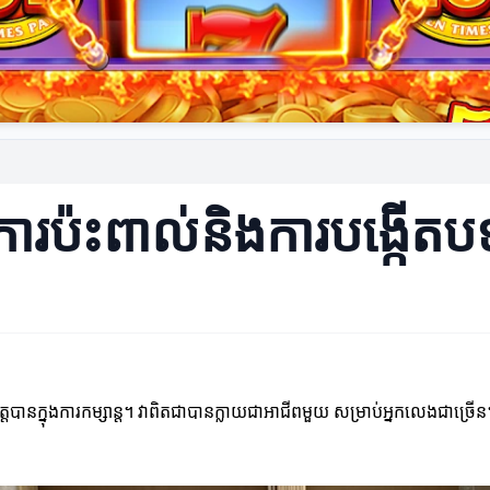
ការប៉ះពាល់និងការបង្កើតបទ
ិត្តបានក្នុងការកម្សាន្ត។ វាពិតជាបានក្លាយជាអាជីពមួយ សម្រាប់អ្នកលេងជា