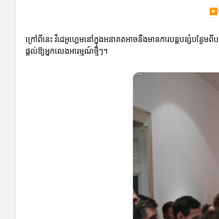
▶
ក្រៅពីនេះ វីដេអូហ្គេមនៅក្នុងអនាគតអាចនឹងមានការបន្ដបន្សំបន្ថែមពីបច
ផ្តល់ឱ្យអ្នកលេងអារម្មណ៍ថ្មីៗ។