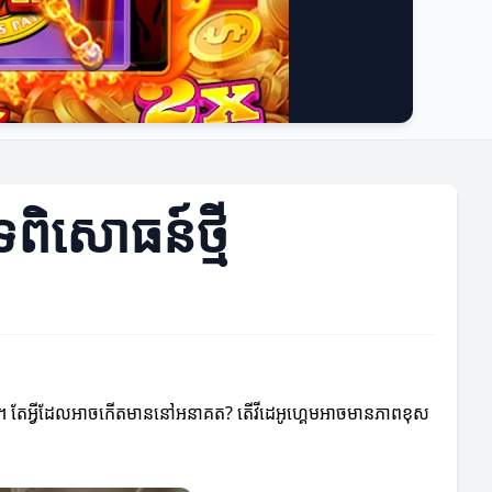
ពិសោធន៍ថ្មី
ច្រើន។ តែអ្វីដែលអាចកើតមាននៅអនាគត? តើវីដេអូហ្គេមអាចមានភាពខុស