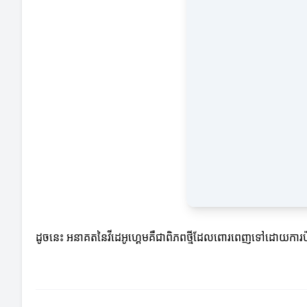
ដូចនេះ អនាគតនៃវីដេអូហ្គេមគឺជាពិភពថ្មីដែលពោរពេញទៅដោយការប៉ះពាល់ន