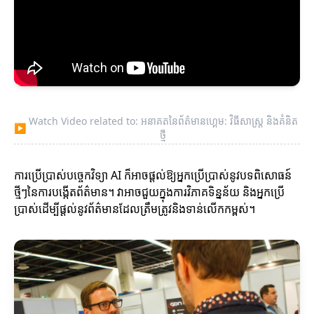
Watch Video related to: អនាគតនៃព័ត៌មានហ្គេម: វិធីសាស្ត្រ និងគំនិត
▶
ថ្មី
ការប្រើប្រាស់បច្ចេកវិទ្យា AI ក៏អាចផ្ដល់ឱ្យអ្នកប្រើប្រាស់នូវបទពិសោធន៍
ថ្មីៗនៃការបង្កើតព័ត៌មាន។ វាអាចជួយក្នុងការវិភាគទិន្នន័យ និងអ្នកប្រើ
ប្រាស់ដើម្បីផ្តល់នូវព័ត៌មានដែលត្រឹមត្រូវនិងទាន់លើកកម្ពស់។