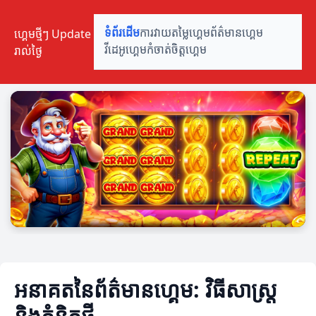
ហ្គេមថ្មីៗ Update
ទំព័រដើម
ការវាយតម្លៃហ្គេម
ព័ត៌មានហ្គេម
រាល់ថ្ងៃ
វីដេអូហ្គេម
កំចាត់ចិត្តហ្គេម
អនាគតនៃព័ត៌មានហ្គេម: វិធីសាស្ត្រ
និងគំនិតថ្មី